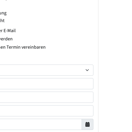
rung
ht
r E-Mail
werden
hen Termin vereinbaren