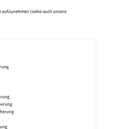
utz aufzunehmen (siehe auch unsere
erung
erung
herung
cherung
rung